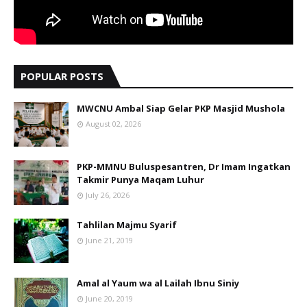
POPULAR POSTS
MWCNU Ambal Siap Gelar PKP Masjid Mushola
August 02, 2026
PKP-MMNU Buluspesantren, Dr Imam Ingatkan
Takmir Punya Maqam Luhur
July 26, 2026
Tahlilan Majmu Syarif
June 21, 2019
Amal al Yaum wa al Lailah Ibnu Siniy
June 20, 2019