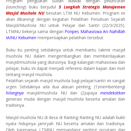
Program penguatan sudah diawali dengan peluncuran
(
launching
) buku berjudul
5 Langkah Strategis Manajemen
Masjid Mushola NU
besutan LTM NU Kebumen. Program ini
akan dibarengi dengan kegiatan Pelatihan Penulisan Sejarah
Masjid/Mushola NU untuk Pelajar dan Santri (22/3/2025).
LTMNU bekerja sama dengan
Ponpes Mahasiswa An-Nahdlah
IAINU Kebumen
mempersiapkan pelatihan tersebut.
Buku itu penting setidaknya untuk membantu takmir masjid
mushola NU dalam mengembangkan dan memberdayakan
masjid/mushola yang diurusnya. Bagi kalangan mahasiswa dan
pelajar, buku ini dapat menjadi referensi dalam kajian dan riset
tentang masjid mushola.
Pelatihan sejarah masjid mushola bagi pelajar/santri ini sangat
urgen
. Setidaknya ada dua alasan penting, (1)membentengi
hilangnya
masjid/mushola NU dan (2)upaya
mendekatkan
generasi muda dengan masjid mushola beserta amalan dan
tradisinya.
Masjid mushola NU di desa di Ranting-Ranting NU adalah bukti
nyata hidupnya jami'yah NU beserta amalan dan tradisinya.
Oleh karenanya LTMNU memandang penting program dan