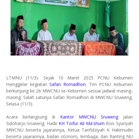
LTMNU (11/3)- Sejak 10 Maret 2025 PCNU Kebumen
menggelar kegiatan
Safari Romadhon
. Tim PCNU Kebumen
berkunjung ke 26 MWCNU se-Kebumen sesuai jadwal masing-
masing. Salah satunya Safari Romadhon di MWCNU Sruweng,
Selasa (11/3).
Acara berlangsung di
Kantor MWCNU Sruweng
Jalan
Sidoharjo-Sruweng. Hadir
KH Toifur Ali Ma'shum
Rois Syuriyah
MWCNU beserta jajarannya, Ketua Tanfidziyah K Hakimudin
beserta jajarannya, badan otonom, lembaga, dan Ranting NU