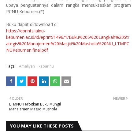
upaya penguatannya dalam rangka mensukseskan program
PCNU Kebumen.(*)
Buku dapat didownload di:
https://eprints.iainu-
kebumen.ac.id/id/eprint/1496/1/Buku%205%20Langkah%20Str
ategis%20Manajemen%20Masjid%20Mushola%20NU_LTMPC
NUKebumen.final.pdf
Tags:
Amaliyah
kabar nu
OLDER
NEWER
LTMNU Terbitkan Buku Mungil
Manajemen Masjid Mushola
YOU MAY LIKE THESE POSTS