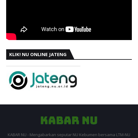
KLIK! NU ONLINE JATENG
KABAR NU - Mengabarkan seputar NU Kebumen bersama LTM-NU