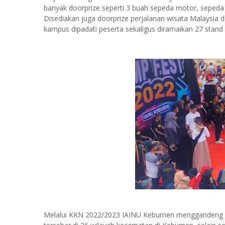
banyak doorprize seperti 3 buah sepeda motor, sepeda g
Disediakan juga doorprize perjalanan wisata Malaysia
kampus dipadati peserta sekaligus diramaikan 27 stan
Melalui KKN 2022/2023 IAINU Kebumen menggandeng 