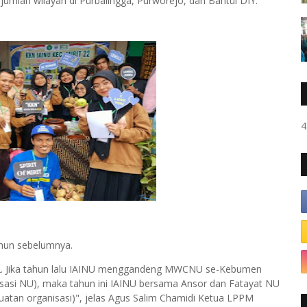
jumlah wilayah di Purbalingga, Purworejo, dan Bantul DIY.
4
ahun sebelumnya.
. Jika tahun lalu IAINU menggandeng MWCNU se-Kebumen
isasi NU), maka tahun ini IAINU bersama Ansor dan Fatayat NU
atan organisasi)", jelas Agus Salim Chamidi Ketua LPPM