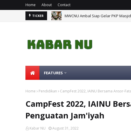
Home
About
Contact
MWCNU Ambal Siap Gelar PKP Masji
TICKER
FEATURES
Home
Pendidikan
CampFest 2022, IAINU Bersama Ansor-Fata
CampFest 2022, IAINU Ber
Penguatan Jam'iyah
Kabar NU
August 31, 2022