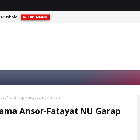
d Mushola
PKP MMNU
yat NU Garap Penguatan Jam'iyah
sama Ansor-Fatayat NU Garap