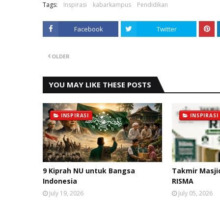
Tags:
Inspirasi
kabarkampus
Pendidikan
Facebook
Twitter
OLDER
YOU MAY LIKE THESE POSTS
INSPIRASI
INSPIRASI
9 Kiprah NU untuk Bangsa
Takmir Masji
Indonesia
RISMA
July 19, 2026
July 05, 2026