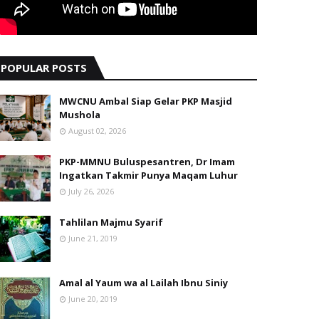
POPULAR POSTS
MWCNU Ambal Siap Gelar PKP Masjid
Mushola
August 02, 2026
PKP-MMNU Buluspesantren, Dr Imam
Ingatkan Takmir Punya Maqam Luhur
July 26, 2026
Tahlilan Majmu Syarif
June 21, 2019
Amal al Yaum wa al Lailah Ibnu Siniy
June 20, 2019