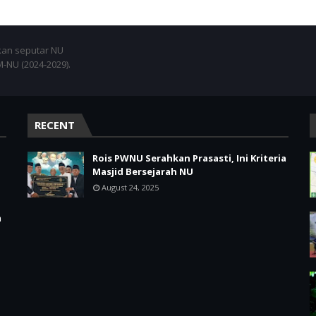
an seputar NU
NU (2024-2029).
RECENT
Rois PWNU Serahkan Prasasti, Ini Kriteria
Masjid Bersejarah NU
August 24, 2025
m