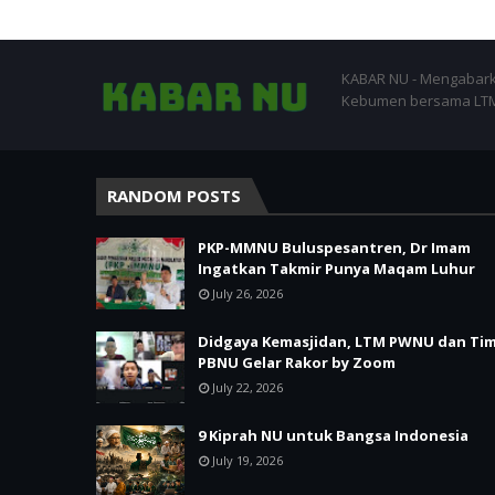
KABAR NU - Mengabark
Kebumen bersama LTM-
RANDOM POSTS
PKP-MMNU Buluspesantren, Dr Imam
Ingatkan Takmir Punya Maqam Luhur
July 26, 2026
Didgaya Kemasjidan, LTM PWNU dan Ti
PBNU Gelar Rakor by Zoom
July 22, 2026
9 Kiprah NU untuk Bangsa Indonesia
July 19, 2026