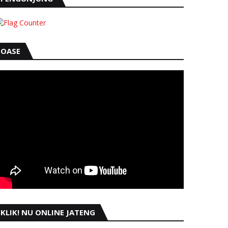
OASE
KLIK! NU ONLINE JATENG