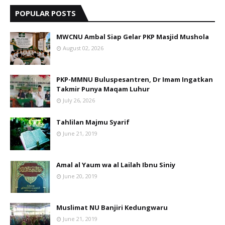
POPULAR POSTS
MWCNU Ambal Siap Gelar PKP Masjid Mushola
August 02, 2026
PKP-MMNU Buluspesantren, Dr Imam Ingatkan
Takmir Punya Maqam Luhur
July 26, 2026
Tahlilan Majmu Syarif
June 21, 2019
Amal al Yaum wa al Lailah Ibnu Siniy
June 20, 2019
Muslimat NU Banjiri Kedungwaru
June 21, 2019