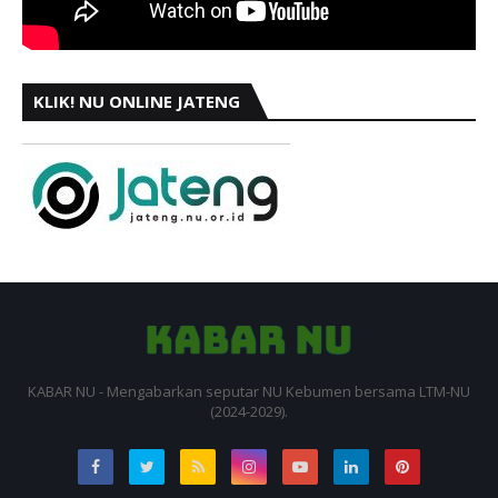
KLIK! NU ONLINE JATENG
KABAR NU - Mengabarkan seputar NU Kebumen bersama LTM-NU
(2024-2029).