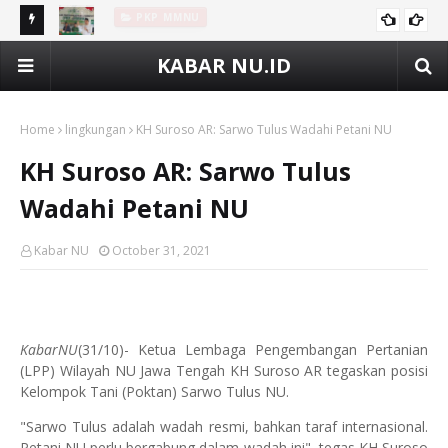
ola
PKP-MMNU Buluspesantren, Dr Imam Ingatkan Takmir Punya
Di
KABAR NU.ID
PKP MMNU
Maqam Luhur
by
Home
lingkungan
KH Suroso AR: Sarwo Tulus Wadahi Petani NU
KH Suroso AR: Sarwo Tulus
Wadahi Petani NU
Kabar NU
October 31, 2021
KabarNU
(31/10)- Ketua Lembaga Pengembangan Pertanian
(LPP) Wilayah NU Jawa Tengah KH Suroso AR tegaskan posisi
Kelompok Tani (Poktan) Sarwo Tulus NU.
"Sarwo Tulus adalah wadah resmi, bahkan taraf internasional.
Petani NU perlu bergabung dalam wadah ini", tegas KH Suroso