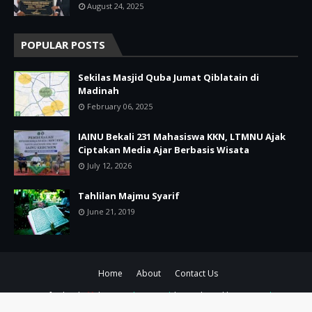
August 24, 2025
POPULAR POSTS
Sekilas Masjid Quba Jumat Qiblatain di
Madinah
February 06, 2025
IAINU Bekali 231 Mahasiswa KKN, LTMNU Ajak
Ciptakan Media Ajar Berbasis Wisata
July 12, 2026
Tahlilan Majmu Syarif
June 21, 2019
Home
About
Contact Us
Crafted with
by
TemplatesYard
| Distributed by
Gooyaabi
Templates