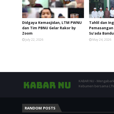
Didgaya Kemasjidan, LTM PWNU
Tahlil dan I
dan Tim PBNU Gelar Rakor by
Pemasangan P
Zoom
Su'ada Band
July 22, 2026
May 24, 2026
KABAR NU - Mengabark
Kebumen bersama LTM-
RANDOM POSTS