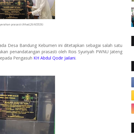
erahan prasasti (Ahad,26/4/2026)
ada Desa Bandung Kebumen ini ditetapkan sebagai salah satu
kukan penandatangan prasasti oleh Rois Syuriyah PWNU Jateng
g kepada Pengasuh
KH Abdul Qodir Jailani
.