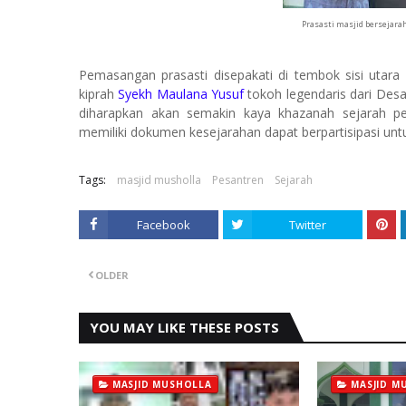
Prasasti masjid bersejarah
Pemasangan prasasti disepakati di tembok sisi utara 
kiprah
Syekh Maulana Yusuf
tokoh legendaris dari De
diharapkan akan semakin kaya khazanah sejarah p
memiliki dokumen kesejarahan dapat berpartisipasi un
Tags:
masjid musholla
Pesantren
Sejarah
Facebook
Twitter
OLDER
YOU MAY LIKE THESE POSTS
MASJID MUSHOLLA
MASJID M