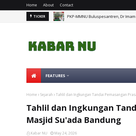
Home
About
Contact
PKP-MMNU Buluspesantren, Dr Imam 
TICKER
FEATURES
Home
Sejarah
Tahlil dan Ingkungan Tandai Pemasangan Pras
Tahlil dan Ingkungan Tan
Masjid Su'ada Bandung
Kabar NU
May 24, 2026