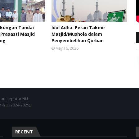
ngkungan Tandai
Idul Adha: Peran Takmir
rasasti Masjid
Masjid/Mushola dalam
ung
Penyembelihan Qurban
May 16, 2026
an seputar NU
NU (2024-2029).
RECENT