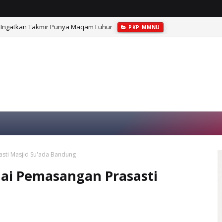
Ingatkan Takmir Punya Maqam Luhur
PKP MMNU
asti Masjid Su'ada Bandung
dai Pemasangan Prasasti