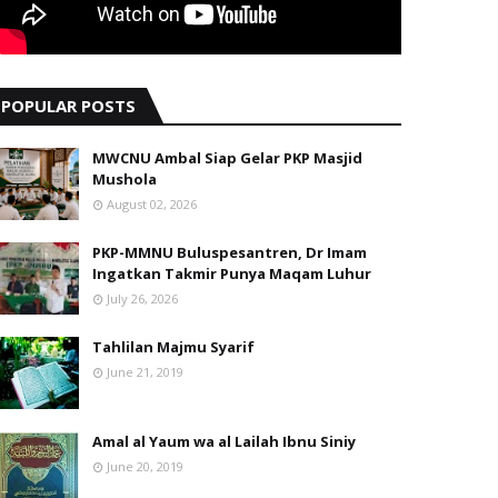
POPULAR POSTS
MWCNU Ambal Siap Gelar PKP Masjid
Mushola
August 02, 2026
PKP-MMNU Buluspesantren, Dr Imam
Ingatkan Takmir Punya Maqam Luhur
July 26, 2026
Tahlilan Majmu Syarif
June 21, 2019
Amal al Yaum wa al Lailah Ibnu Siniy
June 20, 2019