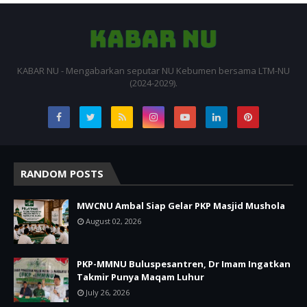
KABAR NU - Mengabarkan seputar NU Kebumen bersama LTM-NU
(2024-2029).
RANDOM POSTS
MWCNU Ambal Siap Gelar PKP Masjid Mushola
August 02, 2026
PKP-MMNU Buluspesantren, Dr Imam Ingatkan
Takmir Punya Maqam Luhur
July 26, 2026