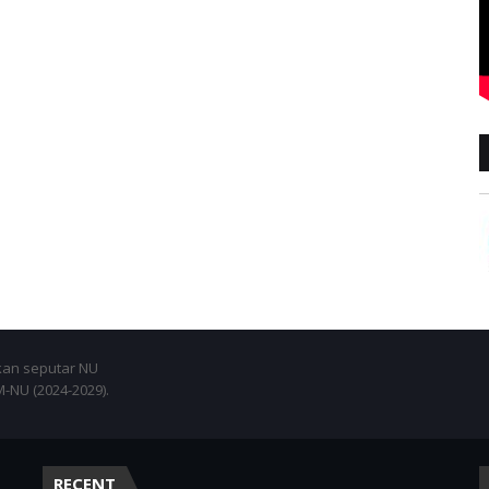
an seputar NU
NU (2024-2029).
RECENT