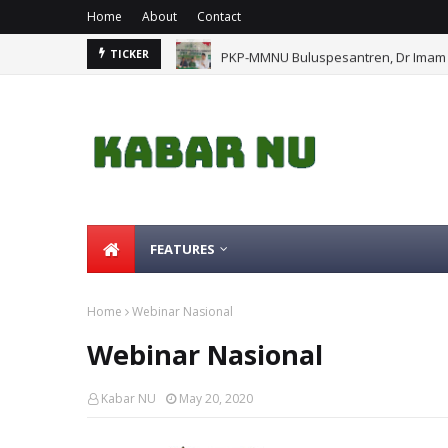
Home
About
Contact
PKP-MMNU Buluspesantren, Dr Imam 
TICKER
FEATURES
Home
Webinar Nasional
Webinar Nasional
Kabar NU
May 20, 2020