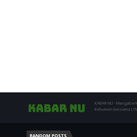
KABAR NU - Mengabark
Kebumen bersama LTM-
RANDOM POSTS