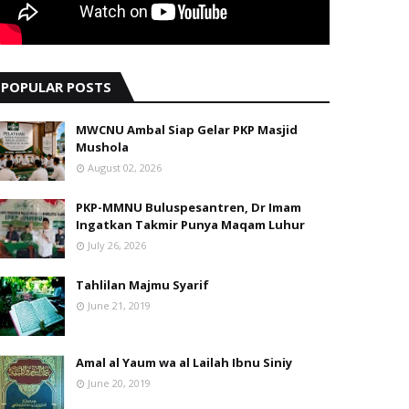
POPULAR POSTS
MWCNU Ambal Siap Gelar PKP Masjid
Mushola
August 02, 2026
PKP-MMNU Buluspesantren, Dr Imam
Ingatkan Takmir Punya Maqam Luhur
July 26, 2026
Tahlilan Majmu Syarif
June 21, 2019
Amal al Yaum wa al Lailah Ibnu Siniy
June 20, 2019