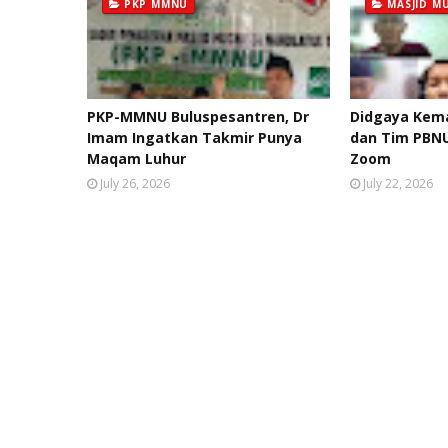
PKP MMNU
MASJID M
PKP-MMNU Buluspesantren, Dr
Didgaya Kem
Imam Ingatkan Takmir Punya
dan Tim PBNU
Maqam Luhur
Zoom
July 26, 2026
July 22, 2026