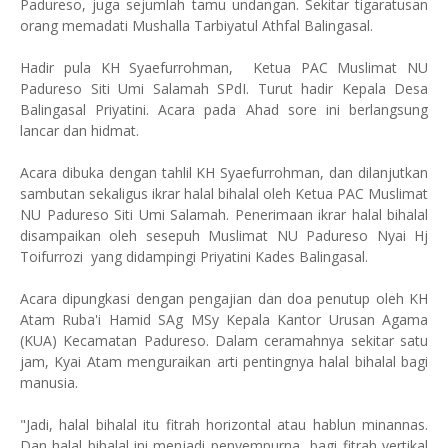
Padureso, juga sejumlah tamu undangan. Sekitar tigaratusan
orang memadati Mushalla Tarbiyatul Athfal Balingasal.
Hadir pula KH Syaefurrohman, Ketua PAC Muslimat NU
Padureso Siti Umi Salamah SPdI. Turut hadir Kepala Desa
Balingasal Priyatini. Acara pada Ahad sore ini berlangsung
lancar dan hidmat.
Acara dibuka dengan tahlil KH Syaefurrohman, dan dilanjutkan
sambutan sekaligus ikrar halal bihalal oleh Ketua PAC Muslimat
NU Padureso Siti Umi Salamah. Penerimaan ikrar halal bihalal
disampaikan oleh sesepuh Muslimat NU Padureso Nyai Hj
Toifurrozi yang didampingi Priyatini Kades Balingasal.
Acara dipungkasi dengan pengajian dan doa penutup oleh KH
Atam Ruba'i Hamid SAg MSy Kepala Kantor Urusan Agama
(KUA) Kecamatan Padureso. Dalam ceramahnya sekitar satu
jam, Kyai Atam menguraikan arti pentingnya halal bihalal bagi
manusia.
"Jadi, halal bihalal itu fitrah horizontal atau hablun minannas.
Dan halal bihalal ini menjadi penyempurna bagi fitrah vertikal