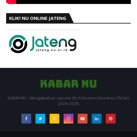
KLIK! NU ONLINE JATENG
KABAR NU - Mengabarkan seputar NU Kebumen bersama LTM-NU
(2024-2029).