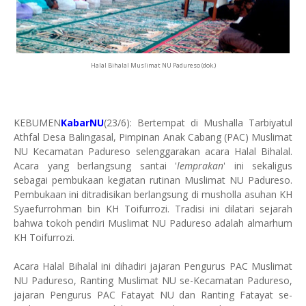
Halal Bihalal Muslimat NU Padureso (dok.)
KEBUMEN
KabarNU
(23/6): Bertempat di Mushalla Tarbiyatul
Athfal Desa Balingasal, Pimpinan Anak Cabang (PAC) Muslimat
NU Kecamatan Padureso selenggarakan acara Halal Bihalal.
Acara yang berlangsung santai '
lemprakan
' ini sekaligus
sebagai pembukaan kegiatan rutinan Muslimat NU Padureso.
Pembukaan ini ditradisikan berlangsung di musholla asuhan KH
Syaefurrohman bin KH Toifurrozi. Tradisi ini dilatari sejarah
bahwa tokoh pendiri Muslimat NU Padureso adalah almarhum
KH Toifurrozi.
Acara Halal Bihalal ini dihadiri jajaran Pengurus PAC Muslimat
NU Padureso, Ranting Muslimat NU se-Kecamatan Padureso,
jajaran Pengurus PAC Fatayat NU dan Ranting Fatayat se-