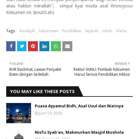
atau hablun minallah", simpul kyai muda asal Wonoyoso
Kebumen ini. (knu05.ah)
Tags:
Amaliyah
kabarnews
Pendidikan
Sejarah
tokoh
Warta
OLDER
NEWER
KHR Rachmat, Lawan Penyakit
Rektor IAINU: Pemkab Kebumen
Batin dengan Sedekah
Harus Seriusi Pendidikan Inklusi
YOU MAY LIKE THESE POSTS
Puasa Ayyamul Bidh, Asal Usul dan Niatnya
June 19, 2026
Nisfu Syab'an, Makmurkan Masjid Mushola