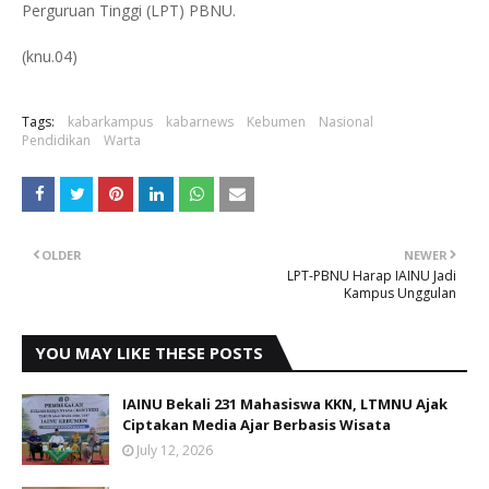
Perguruan Tinggi (LPT) PBNU.
(knu.04)
Tags:
kabarkampus
kabarnews
Kebumen
Nasional
Pendidikan
Warta
OLDER
NEWER
LPT-PBNU Harap IAINU Jadi
Kampus Unggulan
YOU MAY LIKE THESE POSTS
IAINU Bekali 231 Mahasiswa KKN, LTMNU Ajak
Ciptakan Media Ajar Berbasis Wisata
July 12, 2026