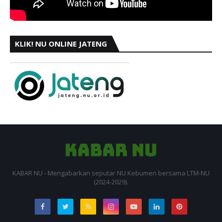
KLIK! NU ONLINE JATENG
KABAR NU - Mengabarkan seputar NU Kebumen bersama LTM-NU
(2024-2029).