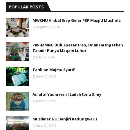
POPULAR POSTS
MWCNU Ambal Siap Gelar PKP Masjid Mushola
August 02, 2026
PKP-MMNU Buluspesantren, Dr Imam Ingatkan
Takmir Punya Maqam Luhur
July 26, 2026
Tahlilan Majmu Syarif
June 21, 2019
Amal al Yaum wa al Lailah Ibnu Siniy
June 20, 2019
Muslimat NU Banjiri Kedungwaru
June 21, 2019