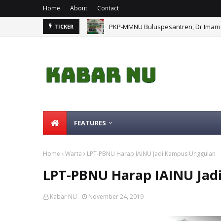
Home
About
Contact
PKP-MMNU Buluspesantren, Dr Imam 
TICKER
FEATURES
Home
Warta
LPT-PBNU Harap IAINU Jadi Kampus Unggulan
LPT-PBNU Harap IAINU Ja
Kabar NU
November 24, 2019