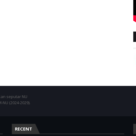
an seputar NU
NU (2024-2029).
RECENT