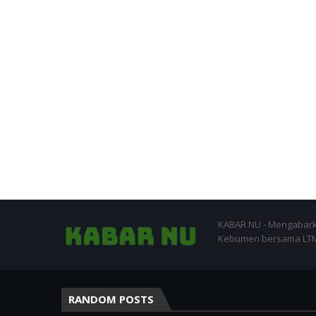
KABAR NU - Mengabark
Kebumen bersama LTM-
RANDOM POSTS