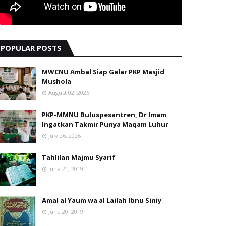
POPULAR POSTS
MWCNU Ambal Siap Gelar PKP Masjid
Mushola
August 02, 2026
PKP-MMNU Buluspesantren, Dr Imam
Ingatkan Takmir Punya Maqam Luhur
July 26, 2026
Tahlilan Majmu Syarif
June 21, 2019
Amal al Yaum wa al Lailah Ibnu Siniy
June 20, 2019