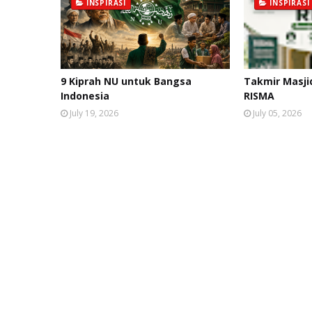
INSPIRASI
INSPIRASI
9 Kiprah NU untuk Bangsa
Takmir Masji
Indonesia
RISMA
July 19, 2026
July 05, 2026