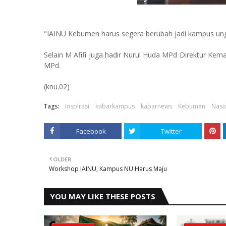
"IAINU Kebumen harus segera berubah jadi kampus unggu
Selain M Afifi juga hadir Nurul Huda MPd Direktur Ke
MPd.
(knu.02)
Tags:
Inspirasi
kabarkampus
kabarnews
Kebumen
Nasi
Facebook
Twitter
OLDER
Workshop IAINU, Kampus NU Harus Maju
YOU MAY LIKE THESE POSTS