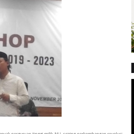
yak perguruan tinggi milik NU, seiring perkembangan revolusi