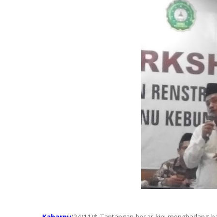
Kabarnu
(24/11)* Tantangan besar kini menghadang ban