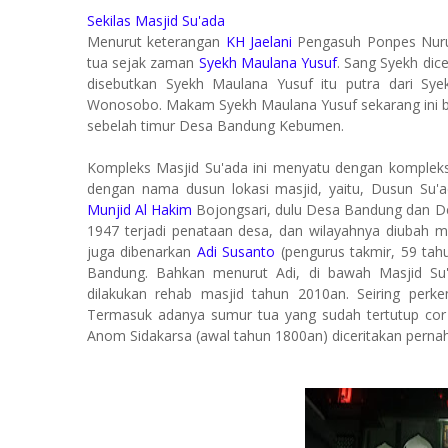
Sekilas Masjid Su'ada
Menurut keterangan
KH Jaelani
Pengasuh Ponpes Nurul
tua sejak zaman
Syekh Maulana Yusuf
. Sang Syekh dic
disebutkan Syekh Maulana Yusuf itu putra dari Syekh
Wonosobo. Makam Syekh Maulana Yusuf sekarang ini b
sebelah timur Desa Bandung Kebumen.
Kompleks Masjid Su'ada ini menyatu dengan kompleks
dengan nama dusun lokasi masjid, yaitu, Dusun Su'a
Munjid Al Hakim
Bojongsari, dulu Desa Bandung dan De
1947 terjadi penataan desa, dan wilayahnya diubah m
juga dibenarkan
Adi Susanto
(pengurus takmir, 59 tah
Bandung. Bahkan menurut Adi, di bawah Masjid Su
dilakukan rehab masjid tahun 2010an. Seiring perk
Termasuk adanya sumur tua yang sudah tertutup cor
Anom Sidakarsa (awal tahun 1800an) diceritakan pernah