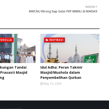
NEWER
MWCNU Klirong Siap Gelar PKP-MMNU di MARSA9
USHOLLA
INSPIRASI
ngkungan Tandai
Idul Adha: Peran Takmir
rasasti Masjid
Masjid/Mushola dalam
ung
Penyembelihan Qurban
May 16, 2026