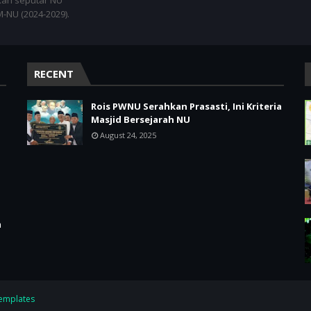
an seputar NU
NU (2024-2029).
RECENT
Rois PWNU Serahkan Prasasti, Ini Kriteria
Masjid Bersejarah NU
August 24, 2025
m
emplates