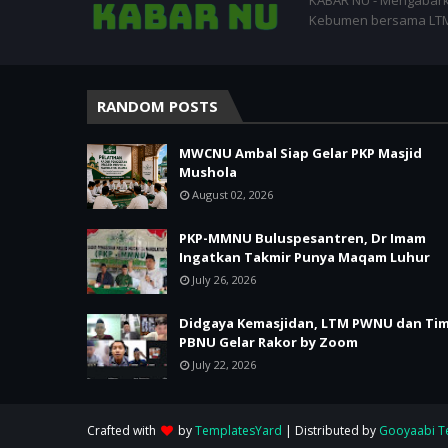
KABAR NU - Mengabark
Kebumen bersama LTM-
RANDOM POSTS
MWCNU Ambal Siap Gelar PKP Masjid
Mushola
August 02, 2026
PKP-MMNU Buluspesantren, Dr Imam
Ingatkan Takmir Punya Maqam Luhur
July 26, 2026
Didgaya Kemasjidan, LTM PWNU dan Ti
PBNU Gelar Rakor by Zoom
July 22, 2026
Crafted with
by
TemplatesYard
| Distributed by
Gooyaabi T