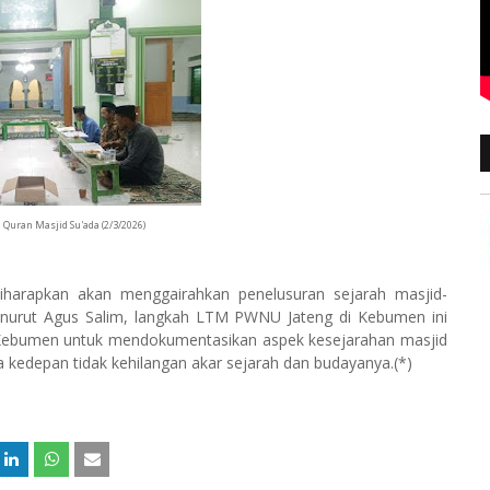
 Quran Masjid Su'ada (2/3/2026)
harapkan akan menggairahkan penelusuran sejarah masjid-
enurut Agus Salim, langkah LTM PWNU Jateng di Kebumen ini
 Kebumen untuk mendokumentasikan aspek kesejarahan masjid
a kedepan tidak kehilangan akar sejarah dan budayanya.(*)