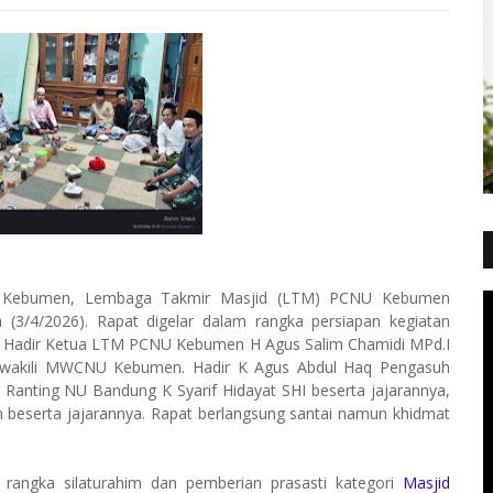
g Kebumen, Lembaga Takmir Masjid (LTM) PCNU Kebumen
 (3/4/2026). Rapat digelar dalam rangka persiapan kegiatan
. Hadir Ketua LTM PCNU Kebumen H Agus Salim Chamidi MPd.I
mewakili MWCNU Kebumen. Hadir K Agus Abdul Haq Pengasuh
anting NU Bandung K Syarif Hidayat SHI beserta jajarannya,
 beserta jajarannya. Rapat berlangsung santai namun khidmat
angka silaturahim dan pemberian prasasti kategori
Masjid