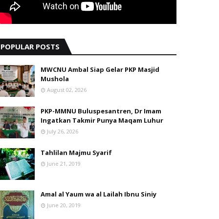
POPULAR POSTS
MWCNU Ambal Siap Gelar PKP Masjid
Mushola
August 02, 2026
PKP-MMNU Buluspesantren, Dr Imam
Ingatkan Takmir Punya Maqam Luhur
July 26, 2026
Tahlilan Majmu Syarif
June 21, 2019
Amal al Yaum wa al Lailah Ibnu Siniy
June 20, 2019