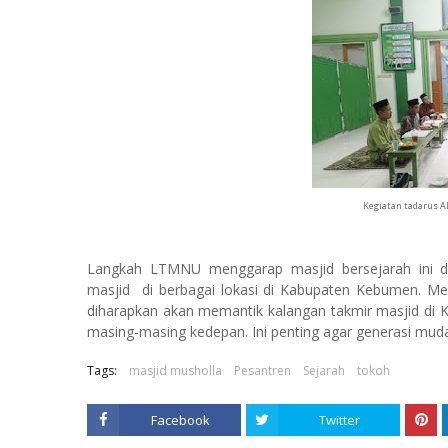
Kegiatan tadarus Al
Langkah LTMNU menggarap masjid bersejarah ini di
masjid di berbagai lokasi di Kabupaten Kebumen. M
diharapkan akan memantik kalangan takmir masjid di
masing-masing kedepan. Ini penting agar generasi mud
Tags:
masjid musholla
Pesantren
Sejarah
tokoh
Facebook
Twitter