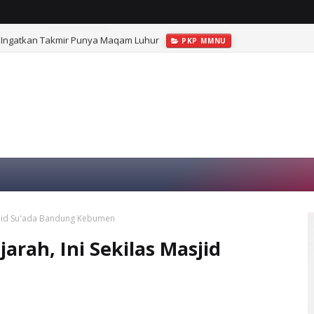
Ingatkan Takmir Punya Maqam Luhur
PKP MMNU
asjid Su'ada Bandung Kebumen
rah, Ini Sekilas Masjid