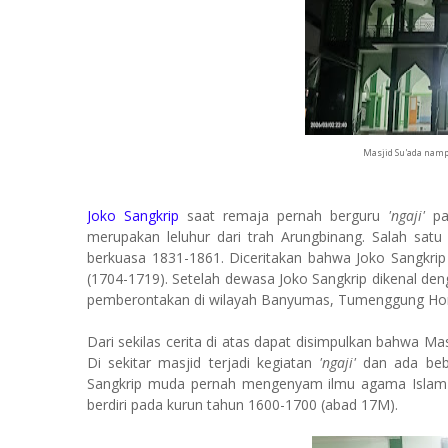
Masjid Su'ada namp
Joko Sangkrip
saat remaja pernah berguru
'ngaji'
pad
merupakan leluhur dari trah Arungbinang. Salah satu
berkuasa 1831-1861. Diceritakan bahwa Joko Sangkri
(1704-1719). Setelah dewasa Joko Sangkrip dikenal
pemberontakan di wilayah Banyumas, Tumenggung Hon
Dari sekilas cerita di atas dapat disimpulkan bahwa M
Di sekitar masjid terjadi kegiatan
'ngaji'
dan ada beb
Sangkrip muda pernah mengenyam ilmu agama Islam da
berdiri pada kurun tahun 1600-1700 (abad 17M).