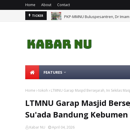
Home
About
Contact
PKP-MMNU Buluspesantren, Dr Imam 
TICKER
FEATURES
Home
tokoh
LTMNU Garap Masjid Bersejarah, Ini Sekilas M
LTMNU Garap Masjid Berseja
Su'ada Bandung Kebumen
Kabar NU
April 04, 2026