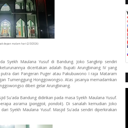
ak depan malam hari (2/3/2026)
a Syekh Maulana Yusuf di Bandung. Joko Sangkrip sendiri
 keturunannya diceritakan adalah Bupati Arungbinang IV yang
p putra dari Pangeran Puger atau Pakubuwono I raja Mataram
 dengan Tumenggung Honggowongso. Atas jasanya memadamkan
ggowongso diberi gelar Arungbinang.
asjid Su'ada Bandung didirikan pada masa Syekh Maulana Yusuf.
erapa asrama (
panggok, pondok
). Di sanalah kemudian Joko
ri Syekh Maulana Yusuf. Masjid Su'ada sendiri diperkirakan