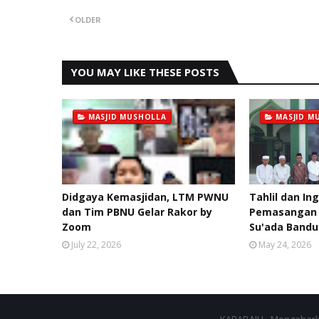
OLDER
YOU MAY LIKE THESE POSTS
MASJID MUSHOLLA
MASJID M
Didgaya Kemasjidan, LTM PWNU
Tahlil dan I
dan Tim PBNU Gelar Rakor by
Pemasangan P
Zoom
Su'ada Band
July 22, 2026
May 24, 2026