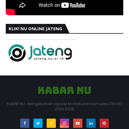
KLIK! NU ONLINE JATENG
KABAR NU - Mengabarkan seputar NU Kebumen bersama LTM-NU
(2024-2029).