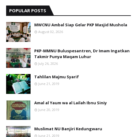
POPULAR POSTS
MWCNU Ambal Siap Gelar PKP Masjid Mushola
August 02, 2026
PKP-MMNU Buluspesantren, Dr Imam Ingatkan
Takmir Punya Maqam Luhur
July 26, 2026
Tahlilan Majmu Syarif
June 21, 2019
Amal al Yaum wa al Lailah Ibnu Siniy
June 20, 2019
Muslimat NU Banjiri Kedungwaru
June 21, 2019