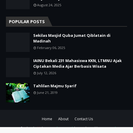
August 24, 2025
POPULAR POSTS
Sekilas Masjid Quba Jumat Qiblatain di
Madinah
February 06, 2025
IAINU Bekali 231 Mahasiswa KKN, LTMNU Ajak
Ciptakan Media Ajar Berbasis Wisata
July 12, 2026
Tahlilan Majmu Syarif
June 21, 2019
Home
About
Contact Us
Crafted with
by
TemplatesYard
| Distributed by
Gooyaabi