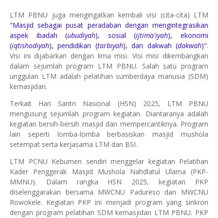
LTM PBNU juga mengingatkan kembali visi (cita-cita) LTM
"Masjid sebagai pusat peradaban dengan mengintegrasikan
aspek ibadah (
ubudiyah
), sosial (
ijtima'iyah
), ekonomi
(
iqtishodiyah
), pendidikan (
tarbiyah
), dan dakwah (
dakwah
)"
.
Visi ini dijabarkan dengan lima misi. Visi misi dikembangkan
dalam sejumlah program LTM PBNU. Salah satu program
unggulan LTM adalah pelatihan sumberdaya manusia (SDM)
kemasjidan.
Terkait Hari Santri Nasional (HSN) 2025, LTM PBNU
mengusung sejumlah program kegiatan. Diantaranya adalah
kegiatan bersih-bersih masjid dan mempercantiknya. Program
lain seperti lomba-lomba berbasiskan masjid mushola
setempat serta kerjasama LTM dan BSI.
LTM PCNU Kebumen sendiri menggelar kegiatan Pelatihan
Kader Penggerak Masjid Mushola Nahdlatul Ulama (PKP-
MMNU). Dalam rangka HSN 2025, kegiatan PKP
diselenggarakan bersama MWCNU Padureso dan MWCNU
Rowokele. Kegiatan PKP ini menjadi program yang sinkron
dengan program pelatihan SDM kemasjidan LTM PBNU. PKP