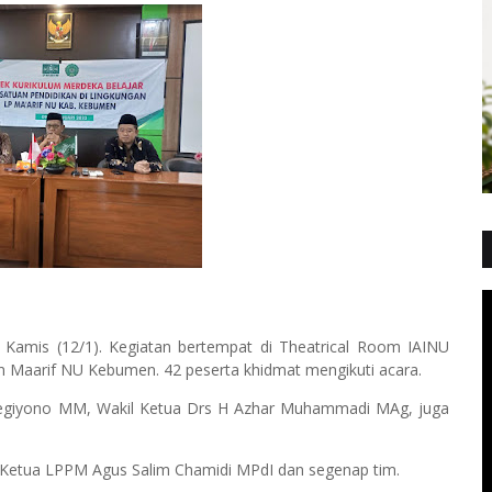
, Kamis (12/1). Kegiatan bertempat di Theatrical Room IAINU
n Maarif NU Kebumen. 42 peserta khidmat mengikuti acara.
egiyono MM, Wakil Ketua Drs H Azhar Muhammadi MAg, juga
, Ketua LPPM Agus Salim Chamidi MPdI dan segenap tim.