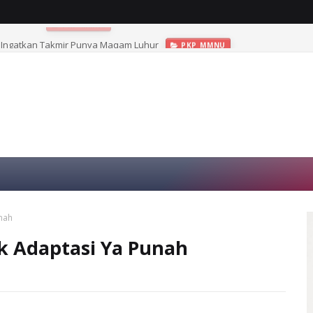
Ingatkan Takmir Punya Maqam Luhur
PKP MMNU
unah
ak Adaptasi Ya Punah