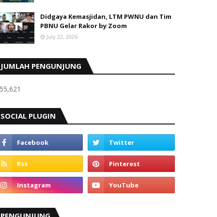
Didgaya Kemasjidan, LTM PWNU dan Tim
PBNU Gelar Rakor by Zoom
July 22, 2026
JUMLAH PENGUNJUNG
55,621
SOCIAL PLUGIN
PENGUNJUNG