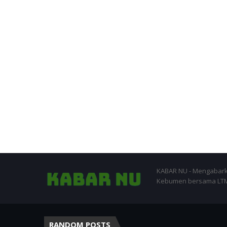
KABAR NU - Mengabark
Kebumen bersama LTM-
RANDOM POSTS