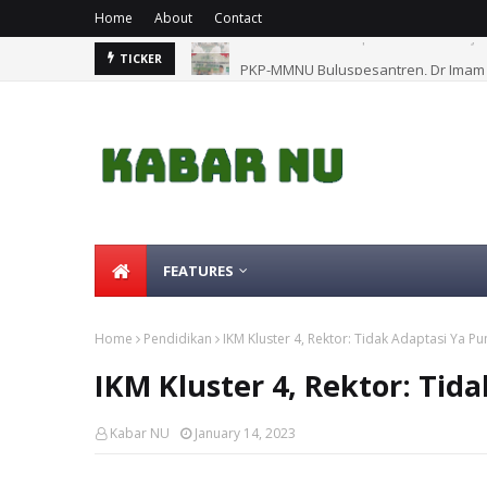
Home
About
Contact
PKP-MMNU Buluspesantren, Dr Imam 
TICKER
FEATURES
Home
Pendidikan
IKM Kluster 4, Rektor: Tidak Adaptasi Ya P
IKM Kluster 4, Rektor: Tid
Kabar NU
January 14, 2023