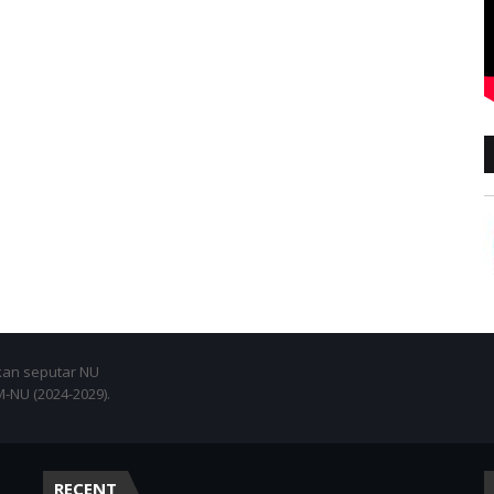
an seputar NU
NU (2024-2029).
RECENT