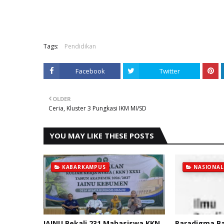
Tags:
Pendidikan
Facebook
Twitter
OLDER
Ceria, Kluster 3 Pungkasi IKM MI/SD
YOU MAY LIKE THESE POSTS
KABARKAMPUS
NASIONAL
IAINU Bekali 231 Mahasiswa KKN,
Paradigma Ba