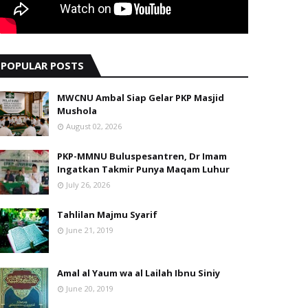
POPULAR POSTS
MWCNU Ambal Siap Gelar PKP Masjid
Mushola
August 02, 2026
PKP-MMNU Buluspesantren, Dr Imam
Ingatkan Takmir Punya Maqam Luhur
July 26, 2026
Tahlilan Majmu Syarif
June 21, 2019
Amal al Yaum wa al Lailah Ibnu Siniy
June 20, 2019