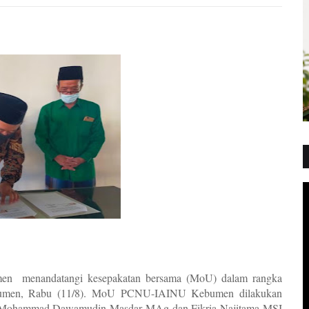
 menandatangi kesepakatan bersama (MoU) dalam rangka
ebumen, Rabu (11/8). MoU PCNU-IAINU Kebumen dilakukan
 Mohammad Dawamudin Masdar MAg dan Fikria Najitama MSI