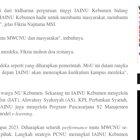
dari tridharma perguruan tinggi IAINU Kebumen bidang
, IAINU Kebumen hadir untuk membantu masyarakat, membantu
jelas Fikria Najitama MSI.
antu MWCNU dan masyarakat", imbuhnya.
merdeka, Fikria mohon doa restunya.
ka seperti yang diharapkan pemerintah. MoU ini dalam rangka
un depan IAINU akan menerapkan kurikulum kampus merdeka",
 warga NU Kebumen. Sekarang ini IAINU Kebumen mengelola
sir (IAT), Ahwalusy Syahsiyah (AS), KPI, Perbankan Syariah,
 IAINU juga mengelola Program Pascasarjana S2 Manajemen
 model
e-learning
.
mpai 2023. Diharapkan seluruh
performance
mutu MWCNU se-
k pihak. Langkah strategis PCNU merangkul IAINU Kebumen