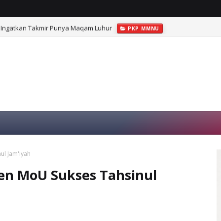
Ingatkan Takmir Punya Maqam Luhur
PKP MMNU
l Jam'iyah
n MoU Sukses Tahsinul