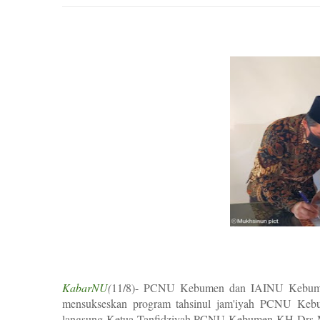
KabarNU
(
11/8)- PCNU Kebumen dan IAINU Kebumen
mensukseskan program tahsinul jam'iyah PCNU K
langsung Ketua Tanfidziyah PCNU Kebumen KH Drs