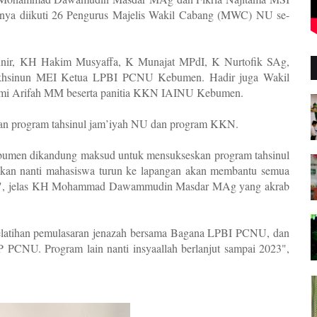
nya diikuti 26 Pengurus Majelis Wakil Cabang (MWC) NU se-
ir, KH Hakim Musyaffa, K Munajat MPdI, K Nurtofik SAg,
hsinun MEI Ketua LPBI PCNU Kebumen. Hadir juga Wakil
mi Arifah MM beserta panitia KKN IAINU Kebumen.
n program tahsinul jam’iyah NU dan program KKN.
men dikandung maksud untuk mensukseskan program tahsinul
an nanti mahasiswa turun ke lapangan akan membantu semua
", jelas KH Mohammad Dawammudin Masdar MAg yang akrab
pelatihan pemulasaran jenazah bersama Bagana LPBI PCNU, dan
PCNU. Program lain nanti insyaallah berlanjut sampai 2023",