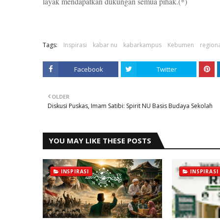
layak mendapatkan dukungan semua pihak.(*)
Tags:
Inspirasi
kabar nu
kabarkampus
Kebumen
region
Facebook
Twitter
OLDER
Diskusi Puskas, Imam Satibi: Spirit NU Basis Budaya Sekolah
YOU MAY LIKE THESE POSTS
INSPIRASI
INSPIRASI