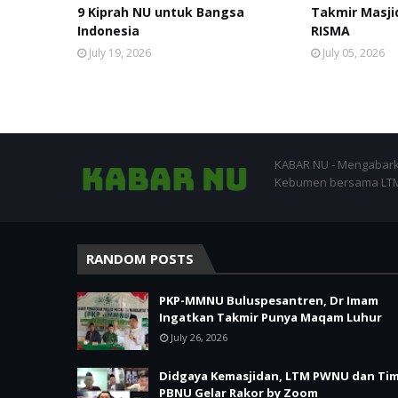
9 Kiprah NU untuk Bangsa
Takmir Masji
Indonesia
RISMA
July 19, 2026
July 05, 2026
KABAR NU - Mengabark
Kebumen bersama LTM-
RANDOM POSTS
PKP-MMNU Buluspesantren, Dr Imam
Ingatkan Takmir Punya Maqam Luhur
July 26, 2026
Didgaya Kemasjidan, LTM PWNU dan Ti
PBNU Gelar Rakor by Zoom