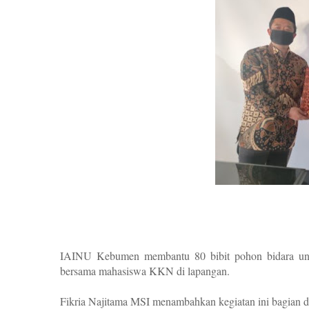
IAINU Kebumen membantu 80 bibit pohon bidara unt
bersama mahasiswa KKN di lapangan.
Fikria Najitama MSI menambahkan kegiatan ini bagian da