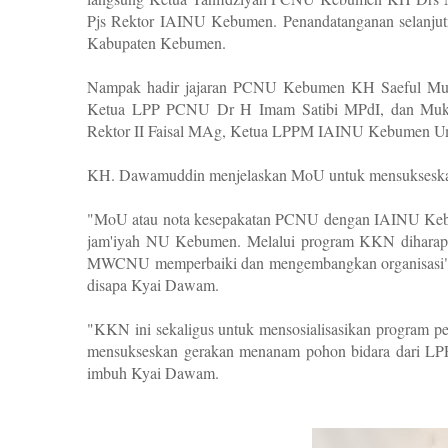
Pjs Rektor IAINU Kebumen. Penandatanganan selanjut
Kabupaten Kebumen.
Nampak hadir jajaran PCNU Kebumen KH Saeful Mun
Ketua LPP PCNU Dr H Imam Satibi MPdI, dan Muk
Rektor II Faisal MAg, Ketua LPPM IAINU Kebumen U
KH. Dawamuddin menjelaskan MoU untuk mensukseska
"MoU atau nota kesepakatan PCNU dengan IAINU Kebu
jam'iyah NU Kebumen. Melalui program KKN diharapk
MWCNU memperbaiki dan mengembangkan organisasi
disapa Kyai Dawam.
"KKN ini sekaligus untuk mensosialisasikan program 
mensukseskan gerakan menanam pohon bidara dari LPP 
imbuh Kyai Dawam.