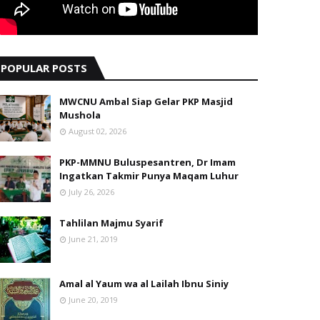
POPULAR POSTS
MWCNU Ambal Siap Gelar PKP Masjid
Mushola
August 02, 2026
PKP-MMNU Buluspesantren, Dr Imam
Ingatkan Takmir Punya Maqam Luhur
July 26, 2026
Tahlilan Majmu Syarif
June 21, 2019
Amal al Yaum wa al Lailah Ibnu Siniy
June 20, 2019