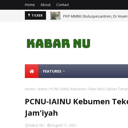
Home
About
Contact
PKP-MMNU Buluspesantren, Dr Imam 
TICKER
FEATURES
Home
Warta
PCNU-IAINU Kebumen Teken MoU Sukses Tahsinu
PCNU-IAINU Kebumen Teke
Jam'iyah
Kabar NU
August 11, 2021