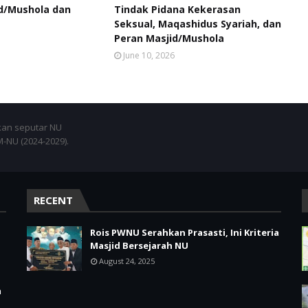
d/Mushola dan
Tindak Pidana Kekerasan
Seksual, Maqashidus Syariah, dan
Peran Masjid/Mushola
June 10, 2026
an seputar NU
NU (2024-2029).
RECENT
Rois PWNU Serahkan Prasasti, Ini Kriteria
Masjid Bersejarah NU
August 24, 2025
m