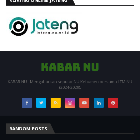
KLIK! NU ONLINE JATENG
KABAR NU - Mengabarkan seputar NU Kebumen bersama LTM-NU
(2024-2029).
RANDOM POSTS