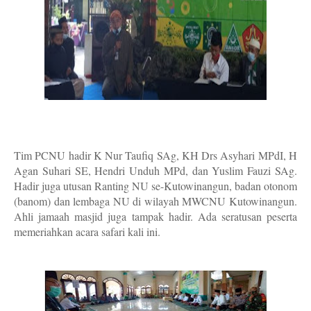
Tim PCNU hadir K Nur Taufiq SAg, KH Drs Asyhari MPdI, H
Agan Suhari SE, Hendri Unduh MPd, dan Yuslim Fauzi SAg.
Hadir juga utusan Ranting NU se-Kutowinangun, badan otonom
(banom) dan lembaga NU di wilayah MWCNU Kutowinangun.
Ahli jamaah masjid juga tampak hadir. Ada seratusan peserta
memeriahkan acara safari kali ini.