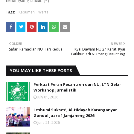
berlangsung lancar. (*)
Tags:
Kebumen
Warta
OLDER
NEWER
Safari Ramadlan NU Hari Kedua
Kyai Dawam NU 24 Karat, Kyai
Fatkhur Jadi NU Yang Beruntung
YOU MAY LIKE THESE POSTS
Perkuat Peran Pesantren dan NU, LTN Gelar
Workshop Jurnalistik
July 01, 2026
Lesbumi Sukses!, Al-Hidayah Karanganyar
Gondol Juara 1 Jamjaneng 2026
June 21, 2026