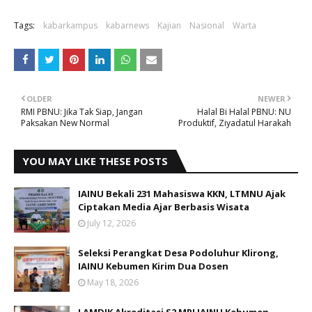
Tags:
kabarkampus
kabarnews
Kajian
Nasional
Warta
OLDER
NEWER
RMI PBNU: Jika Tak Siap, Jangan
Halal Bi Halal PBNU: NU
Paksakan New Normal
Produktif, Ziyadatul Harakah
YOU MAY LIKE THESE POSTS
IAINU Bekali 231 Mahasiswa KKN, LTMNU Ajak
Ciptakan Media Ajar Berbasis Wisata
July 12, 2026
Seleksi Perangkat Desa Podoluhur Klirong,
IAINU Kebumen Kirim Dua Dosen
May 18, 2026