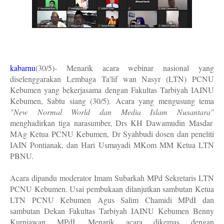
kabarnu
(30/5)- Menarik acara webinar nasional yang
diselenggarakan Lembaga Ta'lif wan Nasyr (LTN) PCNU
Kebumen yang bekerjasama dengan Fakultas Tarbiyah IAINU
Kebumen, Sabtu siang (30/5). Acara yang mengusung tema
"New Normal World dan Media Islam Nusantara"
menghadirkan tiga narasumber, Drs KH Dawamudin Masdar
MAg Ketua PCNU Kebumen, Dr Syahbudi dosen dan peneliti
IAIN Pontianak, dan Hari Usmayadi MKom MM Ketua LTN
PBNU.
Acara dipandu moderator Imam Subarkah MPd Sekretaris LTN
PCNU Kebumen. Usai pembukaan dilanjutkan sambutan Ketua
LTN PCNU Kebumen Agus Salim Chamidi MPdI dan
sambutan Dekan Fakultas Tarbiyah IAINU Kebumen Benny
Kurniawan MPdI. Menarik acara dikemas dengan