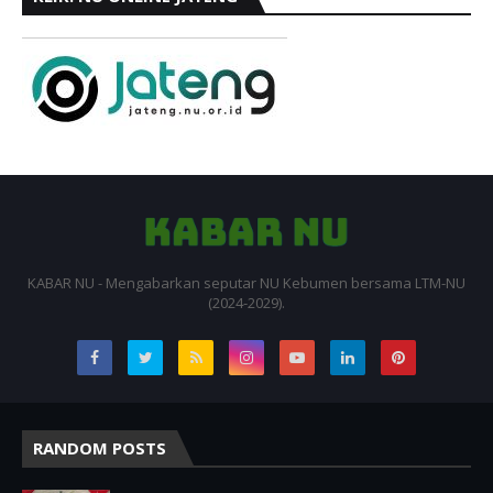
KABAR NU - Mengabarkan seputar NU Kebumen bersama LTM-NU
(2024-2029).
RANDOM POSTS