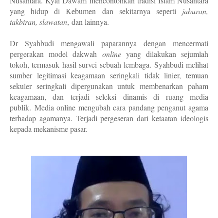
Nusantara. Kyai Dawam mencontohkan tradisi Islam Nusantara
yang hidup di Kebumen dan sekitarnya seperti
jaburan,
takbiran, slawatan
,
dan lainnya.
Dr Syahbudi mengawali paparannya dengan mencermati
pergerakan model dakwah
online
yang dilakukan sejumlah
tokoh, termasuk hasil survei sebuah lembaga. Syahbudi melihat
sumber legitimasi keagamaan seringkali tidak linier, temuan
sekuler seringkali dipergunakan untuk membenarkan paham
keagamaan, dan terjadi seleksi dinamis di ruang media
publik.
Media online mengubah cara pandang penganut agama
terhadap agamanya. Terjadi pergeseran dari ketaatan ideologis
kepada mekanisme pasar.